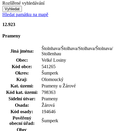
Rozšířené vyhledávání
Vyhledat
Hledat památku na mapě
12.923
Prameny
Štolnhava/
Štolhava/
Stolhava/
Štolnava/
Jiná jména:
Stollenhau
Obec:
Velké Losiny
Kód obce:
541265
Okres:
Šumperk
Kraj:
Olomoucký
Kat. území:
Prameny u Žárové
Kód kat. území:
798363
Sídelní útvar:
Prameny
Osada:
Žárová
Kód osady:
194646
Pověřený
Šumperk
obecní úřad:
Obec