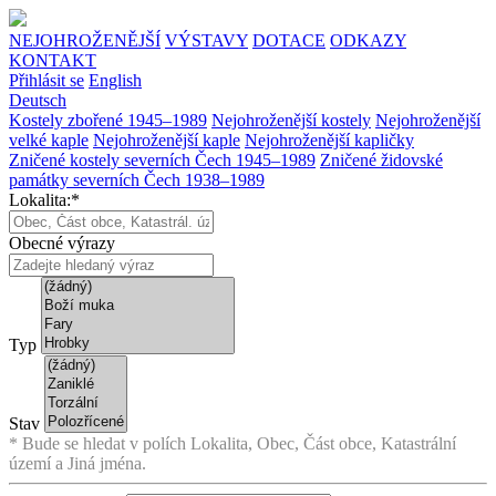
NEJOHROŽENĚJŠÍ
VÝSTAVY
DOTACE
ODKAZY
KONTAKT
Přihlásit se
English
Deutsch
Kostely zbořené 1945–1989
Nejohroženější kostely
Nejohroženější
velké kaple
Nejohroženější kaple
Nejohroženější kapličky
Zničené kostely severních Čech 1945–1989
Zničené židovské
památky severních Čech 1938–1989
Lokalita:*
Obecné výrazy
Typ
Stav
* Bude se hledat v polích Lokalita, Obec, Část obce, Katastrální
území a Jiná jména.