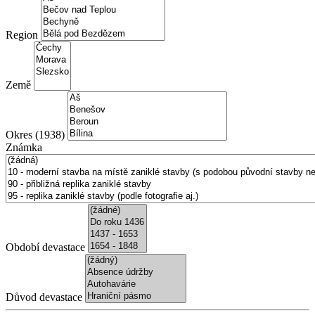
Region
Země
Okres (1938)
Známka
Období devastace
Důvod devastace