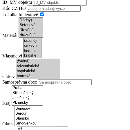
ID_MV objektu
Kód CZ HO
Lokalita fulltextově
Materiál
Vlastnictví
Církev
Samosprávná obec
Kraj
Okres