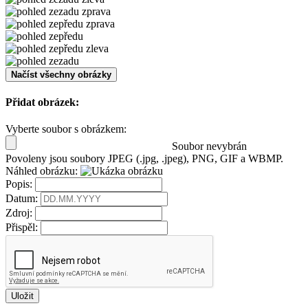
Načíst všechny obrázky
Přidat obrázek:
Vyberte soubor s obrázkem
:
Soubor nevybrán
Povoleny jsou soubory JPEG (.jpg, .jpeg), PNG, GIF a WBMP.
Náhled obrázku:
Popis
:
Datum
:
Zdroj
:
Přispěl
:
Uložit