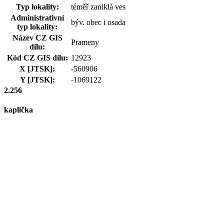
Typ lokality:
téměř zaniklá ves
Administrativní
býv. obec i osada
typ lokality:
Název CZ GIS
Prameny
dílu:
Kód CZ GIS dílu:
12923
X [JTSK]:
-560906
Y [JTSK]:
-1069122
2.256
kaplička