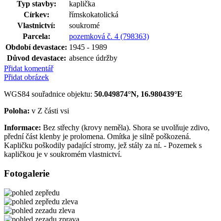
Typ stavby:
kaplička
Církev:
římskokatolická
Vlastnictví:
soukromé
Parcela:
pozemková č. 4 (798363)
Období devastace:
1945 - 1989
Důvod devastace:
absence údržby
Přidat komentář
Přidat obrázek
WGS84 souřadnice objektu:
50.049874°N, 16.980439°E
Poloha:
v Z části vsi
Informace:
Bez střechy (krovy neměla). Shora se uvolňuje zdivo,
přední část klenby je prolomena. Omítka je silně poškozená.
Kapličku poškodily padající stromy, jež stály za ní. - Pozemek s
kapličkou je v soukromém vlastnictví.
Fotogalerie