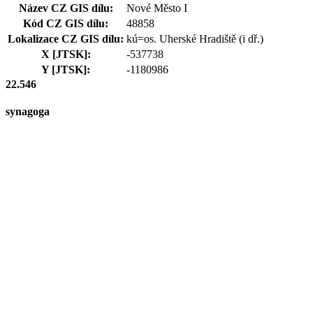
Název CZ GIS dílu:
Nové Město I
Kód CZ GIS dílu:
48858
Lokalizace CZ GIS dílu:
kú=os. Uherské Hradiště (i dř.)
X [JTSK]:
-537738
Y [JTSK]:
-1180986
22.546
synagoga