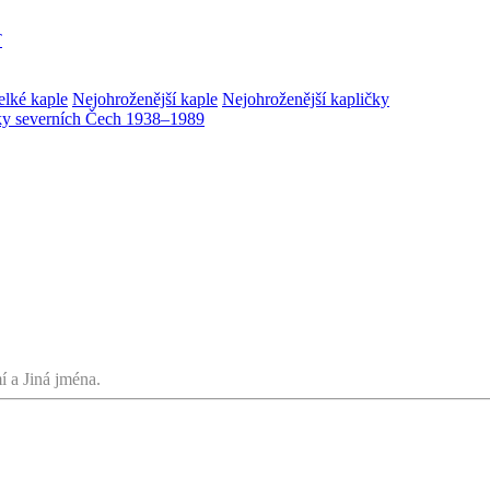
T
elké kaple
Nejohroženější kaple
Nejohroženější kapličky
ky severních Čech 1938–1989
í a Jiná jména.