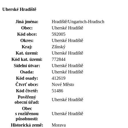
Uherské Hradiště
Jiná jména:
Hradiště/
Ungarisch-Hradisch
Obec:
Uherské Hradiště
Kód obce:
592005
Okres:
Uherské Hradiště
Kraj:
Zlínský
Kat. území:
Uherské Hradiště
Kód kat. území:
772844
Sídelní útvar:
Uherské Hradiště
Osada:
Uherské Hradiště
Kód osady:
412619
Čtvrť obce:
Nové Město
Kód čtvrtě:
51486
Pověřený
Uherské Hradiště
obecní úřad:
Obec
s rozšířenou
Uherské Hradiště
působností:
Historická země:
Morava