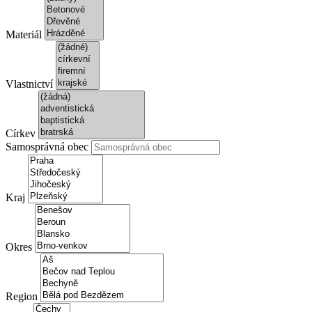
Materiál
Vlastnictví
Církev
Samosprávná obec
Kraj
Okres
Region