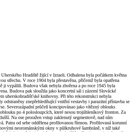
herského Hradiště žijící v Izraeli. Odhalena byla počátkem května
vou střechu. V roce 1904 byla přestavěna, přičemž byla opatřena
ě ji vypálili. Budova však nebyla zbořena a po roce 1945 byla
ena. Budova pak sloužila jako koncertní sál i zázemí Slovácké
em uherskohradišťské knihovny. Při této rekonstrukci nebyla
 odstraněny znepřehledňující vnitřní vestavby i parazitní přístavba se
yse. Severozápadní průčelí koncipovánao jako vítězný oblouks
oblouku po 4 polosloupcích, které nesou trojúhleníkový fronton. Za
odušší. Na ose proražen vstup zaklenutý segmentově, nad ním
. Patra od sebe oddělena profilovanou římsou. Profilovaná korunní
ruhovými neorománskými okny v půlkruhové šambráně, v níž také