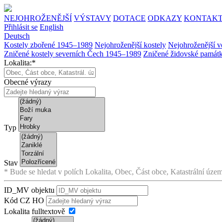
NEJOHROŽENĚJŠÍ
VÝSTAVY
DOTACE
ODKAZY
KONTAK
Přihlásit se
English
Deutsch
Kostely zbořené 1945–1989
Nejohroženější kostely
Nejohroženější v
Zničené kostely severních Čech 1945–1989
Zničené židovské památ
Lokalita:*
Obecné výrazy
Typ
Stav
* Bude se hledat v polích Lokalita, Obec, Část obce, Katastrální územ
ID_MV objektu
Kód CZ HO
Lokalita fulltextově