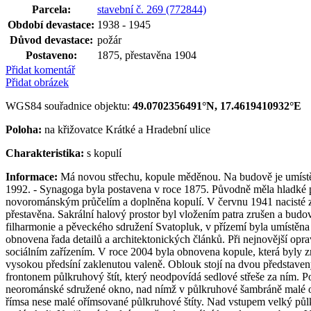
Parcela:
stavební č. 269 (772844)
Období devastace:
1938 - 1945
Důvod devastace:
požár
Postaveno:
1875, přestavěna 1904
Přidat komentář
Přidat obrázek
WGS84 souřadnice objektu:
49.0702356491°N, 17.4619410932°E
Poloha:
na křižovatce Krátké a Hradební ulice
Charakteristika:
s kopulí
Informace:
Má novou střechu, kopule měděnou. Na budově je umístěn
1992. - Synagoga byla postavena v roce 1875. Původně měla hladké pr
novorománským průčelím a doplněna kopulí. V červnu 1941 nacisté za a
přestavěna. Sakrální halový prostor byl vložením patra zrušen a bud
filharmonie a pěveckého sdružení Svatopluk, v přízemí byla umístěna 
obnovena řada detailů a architektonických článků. Při nejnovější opra
sociálním zařízením. V roce 2004 byla obnovena kopule, která byly z
vysokou předsíní zaklenutou valeně. Oblouk stojí na dvou představen
frontonem půlkruhový štít, který neodpovídá sedlové střeše za ním. 
neorománské sdružené okno, nad nímž v půlkruhové šambráně malé oku
římsa nese malé ořímsované půlkruhové štíty. Nad vstupem velký pů