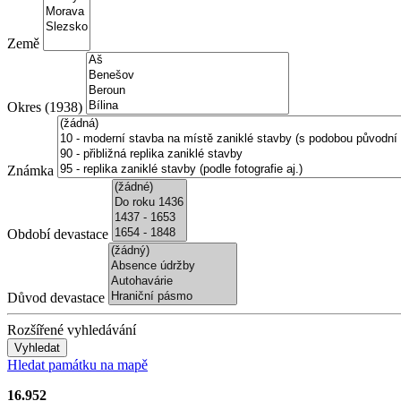
Země
Okres (1938)
Známka
Období devastace
Důvod devastace
Rozšířené vyhledávání
Vyhledat
Hledat památku na mapě
16.952