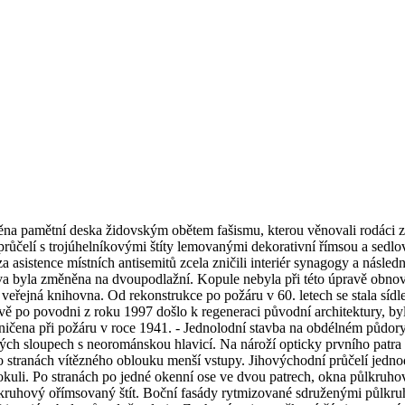
a pamětní deska židovským obětem fašismu, kterou věnovali rodáci z U
ůčelí s trojúhelníkovými štíty lemovanými dekorativní římsou a sedlo
sistence místních antisemitů zcela zničili interiér synagogy a následn
ova byla změněna na dvoupodlažní. Kopule nebyla při této úpravě obnov
veřejná knihovna. Od rekonstrukce po požáru v 60. letech se stala sídl
vě po povodni z roku 1997 došlo k regeneraci původní architektury, byly
ničena při požáru v roce 1941. - Jednolodní stavba na obdélném půdor
ých sloupech s neorománskou hlavicí. Na nároží opticky prvního patra 
Po stranách vítězného oblouku menší vstupy. Jihovýchodní průčelí jedn
li. Po stranách po jedné okenní ose ve dvou patrech, okna půlkruhová
lkruhový ořímsovaný štít. Boční fasády rytmizované sdruženými půlk