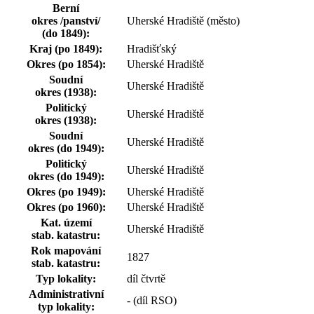
Berní
okres /panství/
Uherské Hradiště (město)
(do 1849):
Kraj (po 1849):
Hradišťský
Okres (po 1854):
Uherské Hradiště
Soudní
Uherské Hradiště
okres (1938):
Politický
Uherské Hradiště
okres (1938):
Soudní
Uherské Hradiště
okres (do 1949):
Politický
Uherské Hradiště
okres (do 1949):
Okres (po 1949):
Uherské Hradiště
Okres (po 1960):
Uherské Hradiště
Kat. území
Uherské Hradiště
stab. katastru:
Rok mapování
1827
stab. katastru:
Typ lokality:
díl čtvrtě
Administrativní
- (díl RSO)
typ lokality: